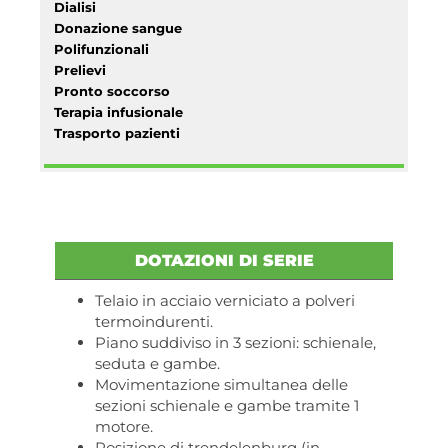
Dialisi
Donazione sangue
Polifunzionali
Prelievi
Pronto soccorso
Terapia infusionale
Trasporto pazienti
DOTAZIONI DI SERIE
Telaio in acciaio verniciato a polveri
termoindurenti.
Piano suddiviso in 3 sezioni: schienale,
seduta e gambe.
Movimentazione simultanea delle
sezioni schienale e gambe tramite 1
motore.
Posizione di trendelenburg (in