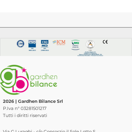
2026 | Gardhen Bilance Srl
P.Iva n° 03281501217
Tutti i diritti riservati
Via G.Luraghi - c/o Consorzio il Sole Lotto S