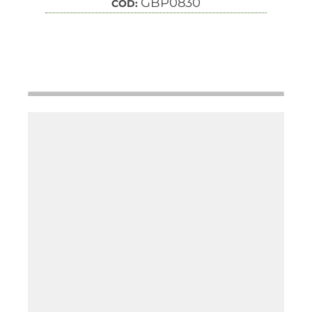
GBP0830
COD: