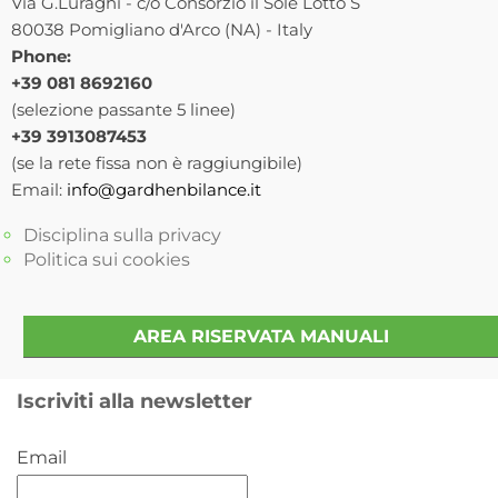
Via G.Luraghi - c/o Consorzio il Sole Lotto S
80038 Pomigliano d'Arco (NA) - Italy
Phone:
+39 081 8692160
(selezione passante 5 linee)
+39 3913087453
(se la rete fissa non è raggiungibile)
Email:
info@gardhenbilance.it
Disciplina sulla privacy
Politica sui cookies
AREA RISERVATA MANUALI
Iscriviti alla newsletter
Email