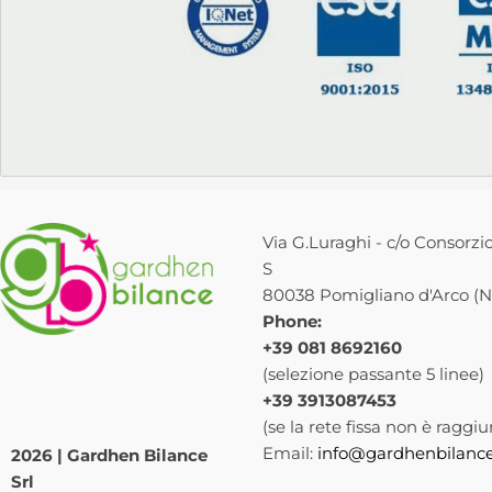
Via G.Luraghi - c/o Consorzio
S
80038 Pomigliano d'Arco (NA
Phone:
+39 081 8692160
(selezione passante 5 linee)
+39 3913087453
(se la rete fissa non è raggiu
Email:
info@gardhenbilance
2026 | Gardhen Bilance
Srl