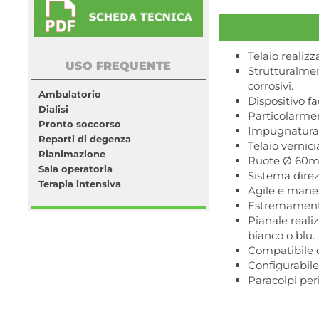
Telaio realiz
USO FREQUENTE
Strutturalmen
corrosivi.
Ambulatorio
Dispositivo f
Dialisi
Particolarmen
Pronto soccorso
Impugnatura i
Reparti di degenza
Telaio vernic
Rianimazione
Ruote Ø 60mm 
Sala operatoria
Sistema direz
Terapia intensiva
Agile e mane
Estremamente
Pianale reali
bianco o blu.
Compatibile c
Configurabile
Paracolpi peri