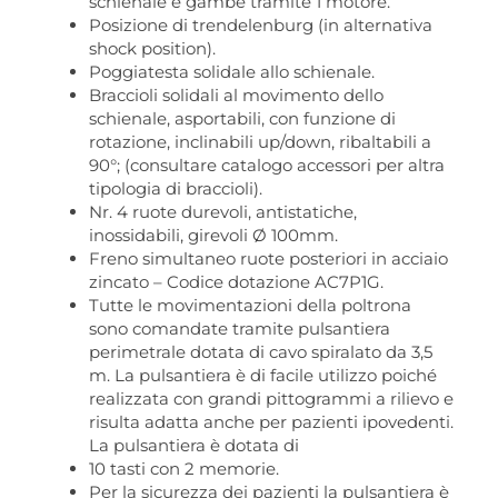
schienale e gambe tramite 1 motore.
Posizione di trendelenburg (in alternativa
shock position).
Poggiatesta solidale allo schienale.
Braccioli solidali al movimento dello
schienale, asportabili, con funzione di
rotazione, inclinabili up/down, ribaltabili a
90°; (consultare catalogo accessori per altra
tipologia di braccioli).
Nr. 4 ruote durevoli, antistatiche,
inossidabili, girevoli Ø 100mm.
Freno simultaneo ruote posteriori in acciaio
zincato – Codice dotazione AC7P1G.
Tutte le movimentazioni della poltrona
sono comandate tramite pulsantiera
perimetrale dotata di cavo spiralato da 3,5
m. La pulsantiera è di facile utilizzo poiché
realizzata con grandi pittogrammi a rilievo e
risulta adatta anche per pazienti ipovedenti.
La pulsantiera è dotata di
10 tasti con 2 memorie.
Per la sicurezza dei pazienti la pulsantiera è