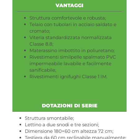
VANTAGGI
Struttura comfortevole e robusta;
Telaio con tubolari in acciaio saldato e
cromato;
Viteria standardizzata normalizzata
Classe 8.8;
Materassino imbottito in poliuretano;
Rivestimenti similpelle spalmato PVC
impermeabile lavabile e facilmente
sanificabile;
Rivestimenti ignifughi Classe 1 IM.
DOTAZIONI DI SERIE
Struttura smontabile;
Lettino a due snodi e tre sezioni;
Dimensione 180×60 cm altezza 72 cm;
Testiera da 60 cm reclinabile manualmente;