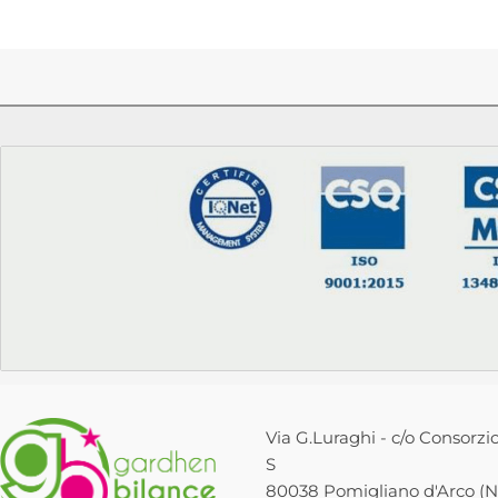
Via G.Luraghi - c/o Consorzio
S
80038 Pomigliano d'Arco (NA