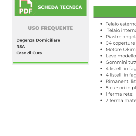
Telaio estern
USO FREQUENTE
Telaio intern
Piastre angola
Degenza Domiciliare
04 coperture
RSA
Motore Okimat
Case di Cura
Leve modello
Gommini tutti
4 listelli in
4 listelli in
Rimanenti lis
8 cursori in 
1 ferma rete;
2 ferma mate