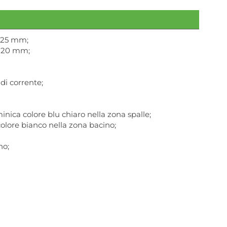
X 25 mm;
X 20 mm;
di corrente;
inica colore blu chiaro nella zona spalle;
olore bianco nella zona bacino;
no;