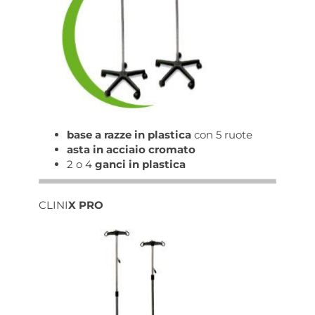
base a razze in plastica
con 5 ruote
asta in acciaio cromato
2 o 4
ganci in plastica
CLINI
X PRO