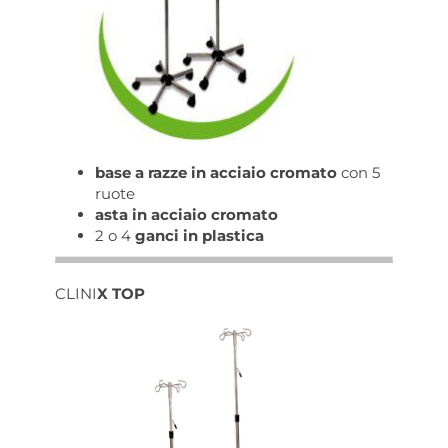
base a razze in acciaio cromato
con 5
ruote
asta in acciaio cromato
2 o 4
ganci in plastica
CLINI
X TOP