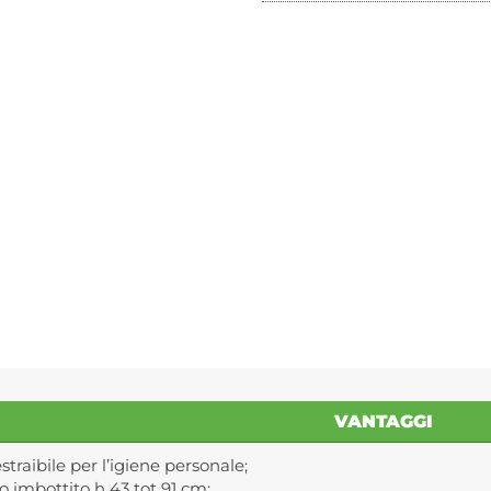
VANTAGGI
traibile per l’igiene personale;
o imbottito h 43 tot 91 cm;