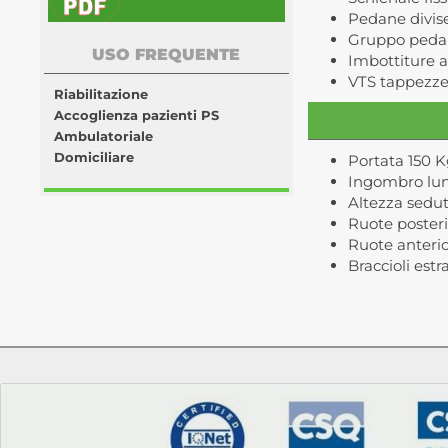
Pedane divise 
Gruppo pedane
USO FREQUENTE
Imbottiture 
VTS tappezzer
Riabilitazione
Accoglienza pazienti PS
Ambulatoriale
Domiciliare
Portata 150 K
Ingombro lu
Altezza sedu
Ruote posteri
Ruote anterio
Braccioli estr