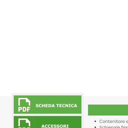
Contenitore es
Schienale fiss