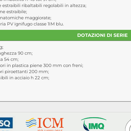
estraibili ribaltabili regolabili in altezza;
 estraibile;
anatomiche maggiorate;
ia PV ignifugo classe 1IM blu.
DOTAZIONI DI SERIE
g;
nghezza 90 cm;
ta 54 cm;
ori in plastica piene 300 mm con freni;
ri piroettanti 200 mm;
aibili in acciaio h 22 cm;