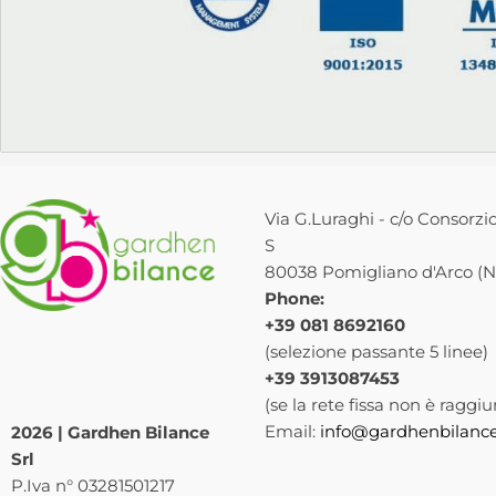
Via G.Luraghi - c/o Consorzio
S
80038 Pomigliano d'Arco (NA
Phone:
+39 081 8692160
(selezione passante 5 linee)
+39 3913087453
(se la rete fissa non è raggiu
Email:
info@gardhenbilance
2026 | Gardhen Bilance
Srl
P.Iva n° 03281501217