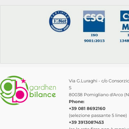
Via G.Luraghi - c/o Consorzio
S
80038 Pomigliano d'Arco (NA
Phone:
+39 081 8692160
(selezione passante 5 linee)
+39 3913087453