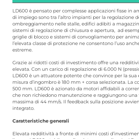
LD600 è pensato per complesse applicazioni fisse in am
di impiego sono tra l’altro impianti per la regolazione 
ombreggiamento nelle stalle, edifici adibiti a magazzin
sistemi di regolazione di chiusura e apertura, ad esem
griglie di blocco e sistemi di convogliamento per animal
l’elevata classe di protezione ne consentono l’uso anche
estreme.
Grazie ai ridotti costi di investimento offre una redditi
elevata. Con un carico di regolazione di 6.000 N (pressi
LD600 è un attuatore potente che convince per la sua el
misura d’ingombro è 180 mm + corsa selezionata. La co
500 mm. LD600 è azionato da motori affidabili a corre
che non richiedono manutenzione e raggiungono una v
massima di 44 mm/s. Il feedback sulla posizione avviene
integrato.
Caratteristiche generali
Elevata redditività a fronte di minimi costi d’investimen