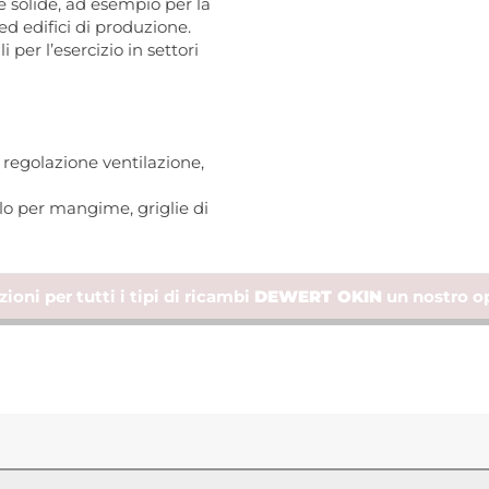
e solide, ad esempio per la
ed edifici di produzione.
 per l’esercizio in settori
 regolazione ventilazione,
lo per mangime, griglie di
ioni per tutti i tipi di ricambi
DEWERT OKIN
un nostro op