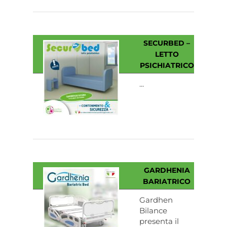
SECURBED –
LETTO
PSICHIATRICO
...
GARDHENIA
BARIATRICO
Gardhen
Bilance
presenta il