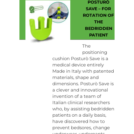
POSTURÒ
SAVE – FOR
ROTATION OF
THE
BEDRIDDEN
PATIENT
The
positioning
cushion Posturò Save is a
medical device entirely
Made in Italy with patented
materials, shape and
dimensions. Posturò Save is
a clever and innovational
invention of a team of
Italian clinical researchers
who, by assisting bedridden
patients on a daily basis,
have discovered how to
prevent bedsores, change
underwear-underpants-