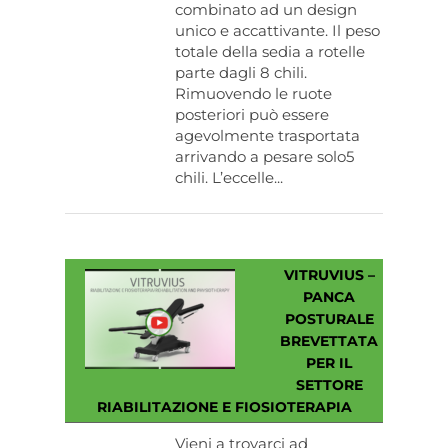
combinato ad un design
unico e accattivante. Il peso
totale della sedia a rotelle
parte dagli 8 chili.
Rimuovendo le ruote
posteriori può essere
agevolmente trasportata
arrivando a pesare solo5
chili. L’eccelle...
VITRUVIUS –
PANCA
POSTURALE
BREVETTATA
PER IL
SETTORE
RIABILITAZIONE E FIOSIOTERAPIA
Vieni a trovarci ad