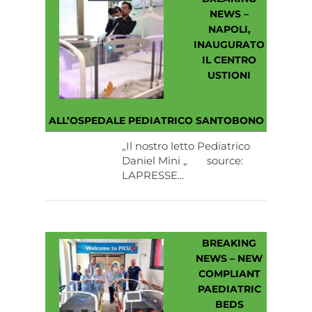
NEWS –
NAPOLI,
INAUGURATO
IL CENTRO
USTIONI
ALL’OSPEDALE PEDIATRICO SANTOBONO
„Il nostro letto Pediatrico
Daniel Mini „ source:
LAPRESSE...
BREAKING
NEWS – NEW
COMPLIANT
PAEDIATRIC
BEDS