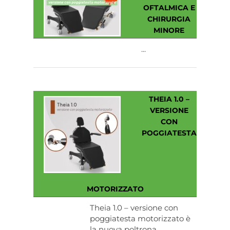
OFTALMICA E
CHIRURGIA
MINORE
...
THEIA 1.0 –
VERSIONE
CON
POGGIATESTA
MOTORIZZATO
Theia 1.0 – versione con
poggiatesta motorizzato è
la nuova poltrona