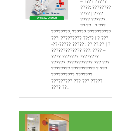
– ???? ?????
????: ????????
???? | ???? |
???? ??????:
??:?? | ? ???
????????, ?????? ??????????
???: ????????? ??:?? | ? ???
-??-????? ????? : ?? ??:?? | ?
????????????? ???: ???? –
???? ??????? ????????
?????? ??????????? ??? ???
???????? ?????????? ? ???
?????????? ???????
????????? ??? ??? ?????
???? ??...