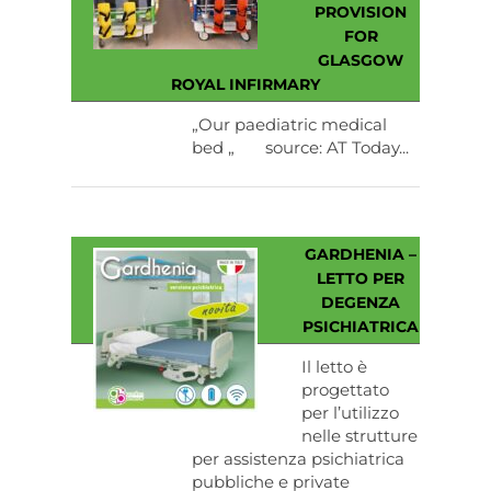
PROVISION
FOR
GLASGOW
ROYAL INFIRMARY
„Our paediatric medical
bed „ source: AT Today...
GARDHENIA –
LETTO PER
DEGENZA
PSICHIATRICA
Il letto è
progettato
per l’utilizzo
nelle strutture
per assistenza psichiatrica
pubbliche e private