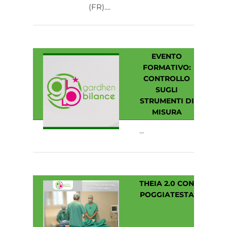
(FR)....
EVENTO
FORMATIVO:
CONTROLLO
SUGLI
STRUMENTI DI
MISURA
...
THEIA 2.0 CON
POGGIATESTA