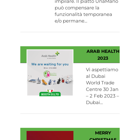
impilare. Il piatto UnaMano
può compensare la
funzionalità temporanea
e/o permane...
ARAB HEALTH
2023
Vi aspettiamo
al Dubai
World Trade
Centre 30 Jan
– 2 Feb 2023 –
Dubai...
MERRY
CHRISTMAS