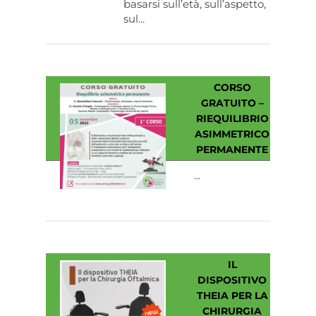
basarsi sull’età, sull’aspetto,
sul...
CORSO
GRATUITO –
RIEQUILIBRIO
ASIMMETRICO
PERMANENTE
...
IL
DISPOSITIVO
THEIA PER LA
CHIRURGIA