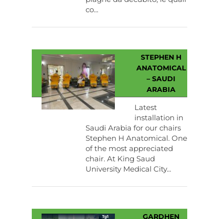
co...
STEPHEN H
ANATOMICAL
– SAUDI
ARABIA
Latest
installation in
Saudi Arabia for our chairs
Stephen H Anatomical. One
of the most appreciated
chair. At King Saud
University Medical City...
GARDHEN