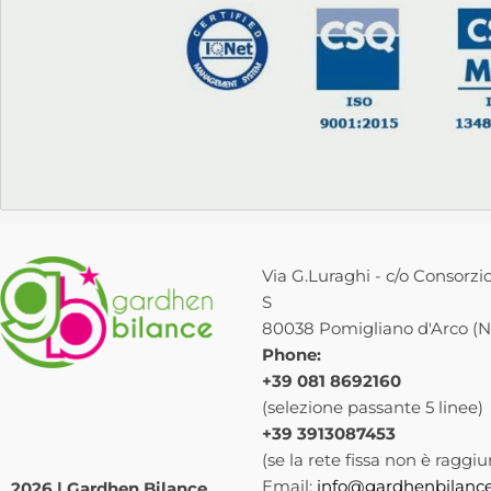
Via G.Luraghi - c/o Consorzio
S
80038 Pomigliano d'Arco (NA
Phone:
+39 081 8692160
(selezione passante 5 linee)
+39 3913087453
(se la rete fissa non è raggiu
Email:
info@gardhenbilance
2026 | Gardhen Bilance