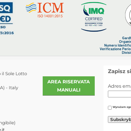
Zapisz s
 il Sole Lotto
AREA RISERVATA
Adres ema
) - Italy
MANUALI
Wyrażam zgo
ngibile)
.it