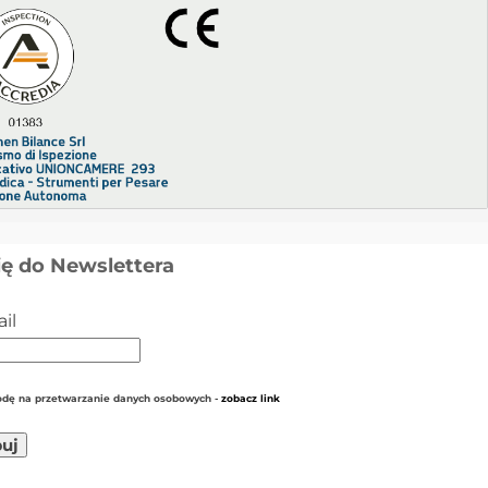
ię do Newslettera
il
dę na przetwarzanie danych osobowych -
zobacz link