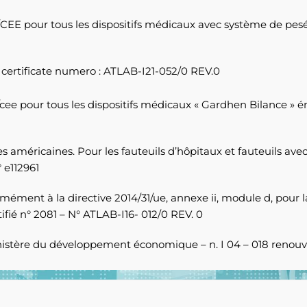
42/CEE pour tous les dispositifs médicaux avec système de pes
certificate numero : ATLAB-I21-052/0 REV.0
2/cee pour tous les dispositifs médicaux « Gardhen Bilance » 
es américaines. Pour les fauteuils d’hôpitaux et fauteuils av
 e112961
mément à la directive 2014/31/ue, annexe ii, module d, pour
ié n° 2081 – N° ATLAB-I16- 012/0 REV. 0
ministère du développement économique – n. I 04 – 018 renou