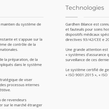
Technologies
e maintien du système de
Gardhen Bilance est connue
et fauteuils pour soins hos
dispositifs médicaux spéc
nstante et s’appuie sur la
directives 93/42/CEE e 2
ème de contrôle de la
nationales.
Une grande attention est 
« systèmes d’assurance qu
e la préparation, de la
surveillance de ces derni
impliqués dans le système
Le système certifié de ge
« ISO 9001:2015 », « ISO
 stratégique de viser
té des processus internes
titive.
au de revendeurs
er sur le marché étranger