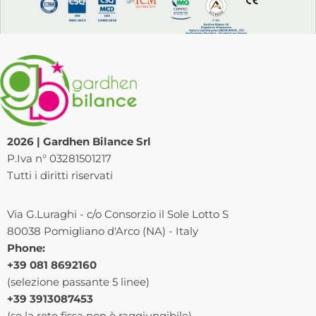
2026 | Gardhen Bilance Srl
P.Iva n° 03281501217
Tutti i diritti riservati
Via G.Luraghi - c/o Consorzio il Sole Lotto S
80038 Pomigliano d'Arco (NA) - Italy
Phone:
+39 081 8692160
(selezione passante 5 linee)
+39 3913087453
(se la rete fissa non è raggiungibile)