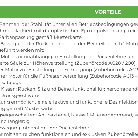
VORTEILE
Rahmen, der Stabilität unter allen Betriebsbedingungen gew
hmen, lackiert mit duroplastischen Epoxidpulvern, angereiche
 Farbanpassung gemäß Musterkarte.
e Bewegung der Rückenlehne und der Beinteile durch 1 Moto
eführt werden mit:
 Motor zur unabhängigen Einstellung der Rückenlehne und d
ierte Säule zur Höhenverstellung (Zubehörcode AC28 / 200).
er Motor zur Einstellung der Sitzneigung (Zubehörcodes AC35 /
rter Motor für die Fußrastenverstellung (Zubehörcode AC13 – 
katalog).
e Kissen: Rücken, Sitz und Beine, funktional für: hervorra
 Druckgeschwüren.
ung ermöglicht eine effektive und funktionelle Desinfektio
ng gemäß Musterkarte.
eigenschaften: Antibakteriell, Klasse 1IM feuerhemmend, ant
und langlebig.
egung integral mit der Rückenlehne.
r mit zahlreichen funktionalen und exklusiven Zubehörteile