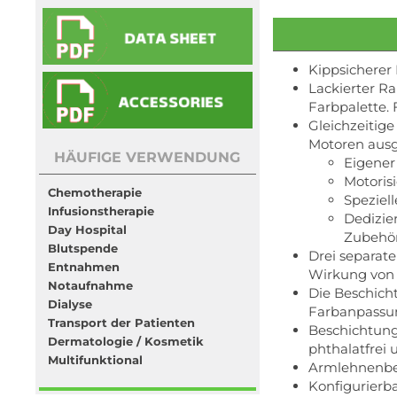
Kippsicherer 
Lackierter Ra
Farbpalette.
Gleichzeitig
Motoren ausg
HÄUFIGE VERWENDUNG
Eigener
Motoris
Chemotherapie
Speziell
Infusionstherapie
Dedizie
Day Hospital
Zubehör
Blutspende
Drei separat
Entnahmen
Wirkung von
Notaufnahme
Die Beschicht
Dialyse
Farbanpassu
Transport der Patienten
Beschichtungs
Dermatologie / Kosmetik
phthalatfrei 
Multifunktional
Armlehnenbew
Konfigurierba