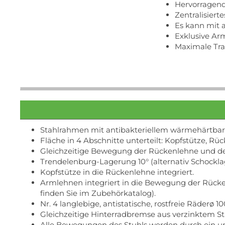
Hervorragen
Zentralisiert
Es kann mit 
Exklusive Ar
Maximale Tra
Stahlrahmen mit antibakteriellem wärmehärtbare
Fläche in 4 Abschnitte unterteilt: Kopfstütze, Rü
Gleichzeitige Bewegung der Rückenlehne und der
Trendelenburg-Lagerung 10° (alternativ Schockla
Kopfstütze in die Rückenlehne integriert.
Armlehnen integriert in die Bewegung der Rücke
finden Sie im Zubehörkatalog).
Nr. 4 langlebige, antistatische, rostfreie Räderø 
Gleichzeitige Hinterradbremse aus verzinktem S
Alle Bewegungen des Stuhls werden durch ein uml