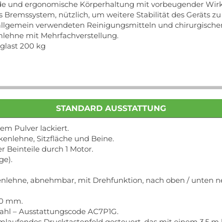
de und ergonomische Körperhaltung mit vorbeugender Wir
es Bremssystem, nützlich, um weitere Stabilität des Geräts zu
allgemein verwendeten Reinigungsmitteln und chirurgischen
mlehne mit Mehrfachverstellung.
glast 200 kg
STANDARD AUSSTATTUNG
m Pulver lackiert.
ckenlehne, Sitzfläche und Beine.
 Beinteile durch 1 Motor.
ge).
nlehne, abnehmbar, mit Drehfunktion, nach oben / unten n
100 mm.
tahl – Ausstattungscode AC7P1G.
aufendes Drucktastenfeld gesteuert, das mit einem 3,5 m la