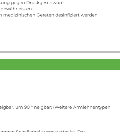
kung gegen Druckgeschwüre.
 gewährleisten.
 medizinischen Geräten desinfiziert werden.
eigbar, um 90 ° neigbar; (Weitere Armlehnentypen
ngen Spiralkabel ausgestattet ist. Das