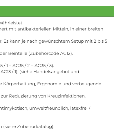
ährleistet.
rt mit antibakteriellen Mitteln, in einer breiten
r; Es kann je nach gewünschtem Setup mit 2 bis 5
er Beinteile (Zubehörcode AC12).
 1 – AC35 / 2 – AC35 / 3).
AC13 / 1); (siehe Handelsangebot und
gende Körperhaltung, Ergonomie und vorbeugende
n zur Reduzierung von Kreuzinfektionen.
imykotisch, umweltfreundlich, latexfrei /
n (siehe Zubehörkatalog).