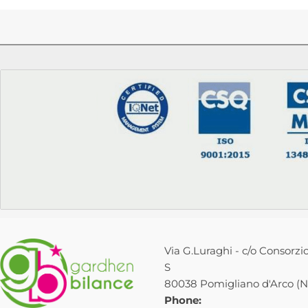
Via G.Luraghi - c/o Consorzio
S
80038 Pomigliano d'Arco (NA
Phone: