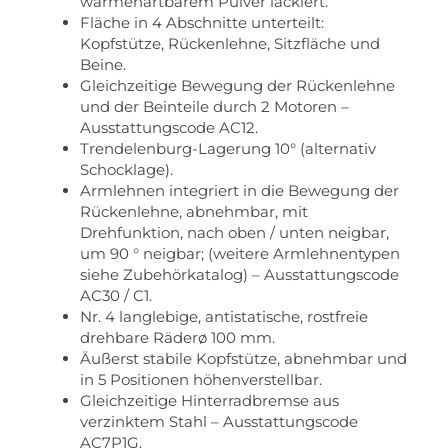
wärmehärtbarem Pulver lackiert.
Fläche in 4 Abschnitte unterteilt:
Kopfstütze, Rückenlehne, Sitzfläche und
Beine.
Gleichzeitige Bewegung der Rückenlehne
und der Beinteile durch 2 Motoren –
Ausstattungscode AC12.
Trendelenburg-Lagerung 10° (alternativ
Schocklage).
Armlehnen integriert in die Bewegung der
Rückenlehne, abnehmbar, mit
Drehfunktion, nach oben / unten neigbar,
um 90 ° neigbar; (weitere Armlehnentypen
siehe Zubehörkatalog) – Ausstattungscode
AC30 / C1.
Nr. 4 langlebige, antistatische, rostfreie
drehbare Räderø 100 mm.
Äußerst stabile Kopfstütze, abnehmbar und
in 5 Positionen höhenverstellbar.
Gleichzeitige Hinterradbremse aus
verzinktem Stahl – Ausstattungscode
AC7P1G.