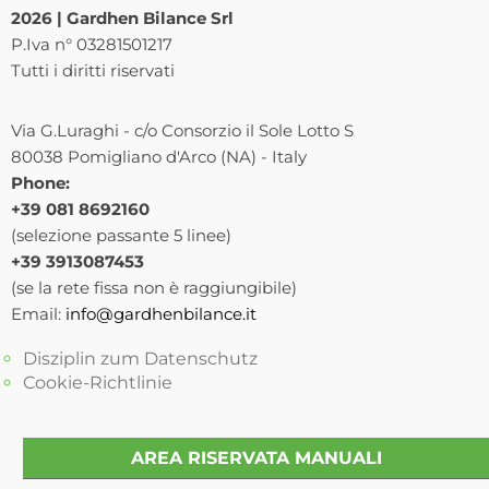
2026 | Gardhen Bilance Srl
P.Iva n° 03281501217
Tutti i diritti riservati
Via G.Luraghi - c/o Consorzio il Sole Lotto S
80038 Pomigliano d'Arco (NA) - Italy
Phone:
+39 081 8692160
(selezione passante 5 linee)
+39 3913087453
(se la rete fissa non è raggiungibile)
Email:
info@gardhenbilance.it
Disziplin zum Datenschutz
Cookie-Richtlinie
AREA RISERVATA MANUALI