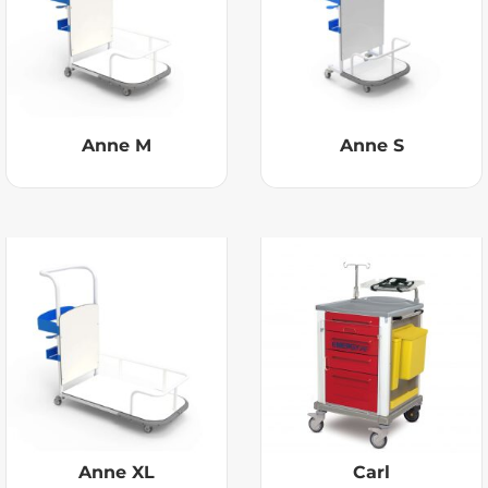
Anne M
Anne S
Anne XL
Carl