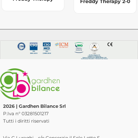
Freddy Therapy 2-0
2026 | Gardhen Bilance Srl
P.Iva n° 03281501217
Tutti i diritti riservati
Via G.Luraghi - c/o Consorzio il Sole Lotto S