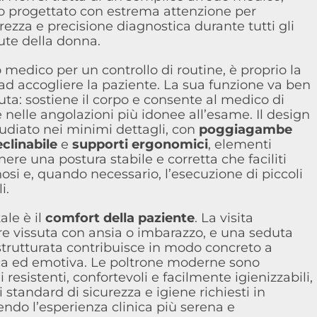
o progettato con estrema attenzione per
rezza e precisione diagnostica durante tutti gli
lute della donna.
 medico per un controllo di routine, è proprio la
ad accogliere la paziente. La sua funzione va ben
uta: sostiene il corpo e consente al medico di
 nelle angolazioni più idonee all’esame. Il design
tudiato nei minimi dettagli, con
poggiagambe
clinabile
e
supporti ergonomici
, elementi
nere una postura stabile e corretta che faciliti
nosi e, quando necessario, l’esecuzione di piccoli
i.
le è il
comfort della paziente
. La visita
e vissuta con ansia o imbarazzo, e una seduta
trutturata contribuisce in modo concreto a
sica ed emotiva. Le poltrone moderne sono
 resistenti, confortevoli e facilmente igienizzabili,
i standard di sicurezza e igiene richiesti in
endo l’esperienza clinica più serena e