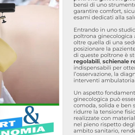
bensì di uno strument
garantire comfort, sicu
esami dedicati alla sa
Entrando in uno studio
poltrona ginecologica 
oltre quella di una sed
posizionare la paziente
di queste poltrone è s
regolabili
,
schienale re
indispensabili per otte
l’osservazione, la diag
interventi ambulatorial
Un aspetto fondamenta
ginecologica può esser
comoda, solida e ben s
ridurre la tensione fi
realizzate con materiali
nel pieno rispetto degl
ambito sanitario, rend