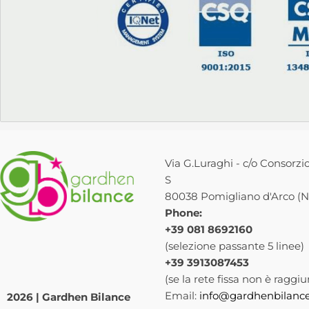
Via G.Luraghi - c/o Consorzio
S
80038 Pomigliano d'Arco (NA
Phone:
+39 081 8692160
(selezione passante 5 linee)
+39 3913087453
(se la rete fissa non è raggiu
Email:
info@gardhenbilance
2026 | Gardhen Bilance