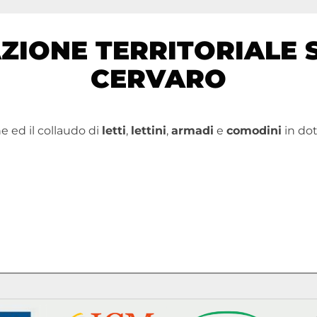
AZIONE TERRITORIALE 
CERVARO
ne ed il collaudo di
letti
,
lettini
,
armadi
e
comodini
in do