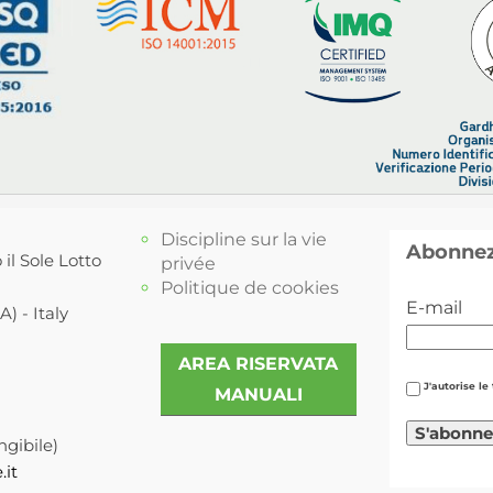
Discipline sur la vie
Abonnez-
 il Sole Lotto
privée
Politique de cookies
E-mail
) - Italy
AREA RISERVATA
J'autorise l
MANUALI
ngibile)
.it