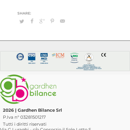
2026 | Gardhen Bilance Srl
P.Iva n° 03281501217
Tutti i diritti riservati
Via G.Luraghi - c/o Consorzio il Sole Lotto S